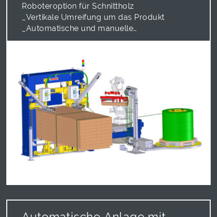
Roboteroption für Schnittholz
_Vertikale Umreifung um das Produkt
_Automatische und manuelle
Funktionalität
_Mit Roboteroption
Automatische Anlage mit