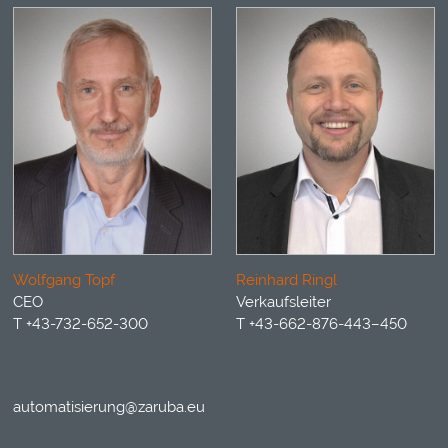
Wolfgang Topf
Reinhard Ringl
CEO
Verkaufsleiter
T +43-732-652-300
T +43-662-876-443–450
automatisierung@zaruba.eu