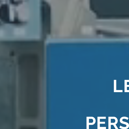
L
PER