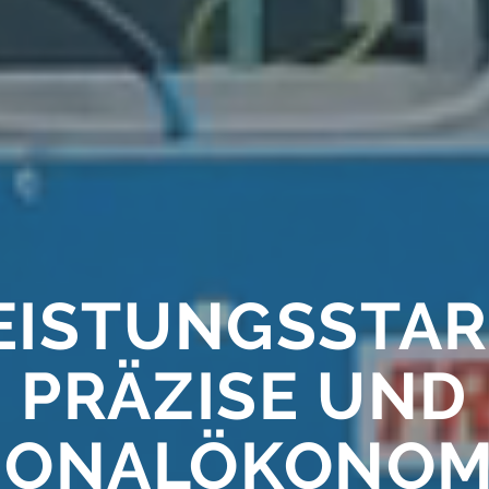
EISTUNGS­STAR
PRÄZISE UND
SONAL­ÖKONOM