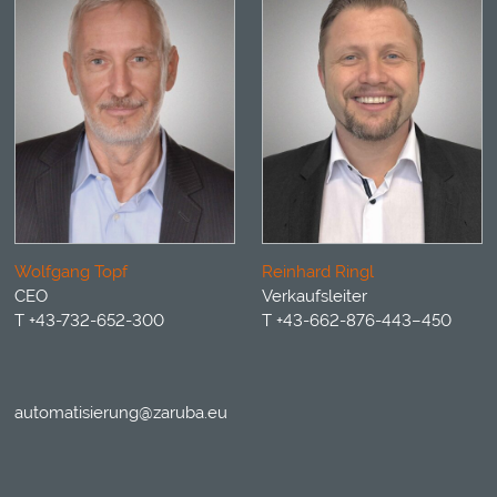
Wolfgang Topf
Reinhard Ringl
CEO
Verkaufsleiter
T +43-732-652-300
T +43-662-876-443–450
automatisierung@zaruba.eu